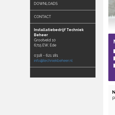
DOWNLOADS
CONTACT
Installatiebedrijf Techniek
Beheer
Grootveld 10
6715 EW, Ede
0318 - 621 181
info@techniekbeheer.nl
N
P