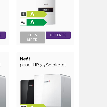
E
LEES
OFFERTE
MEER
Nefit
l
9000i HR 35 Soloketel