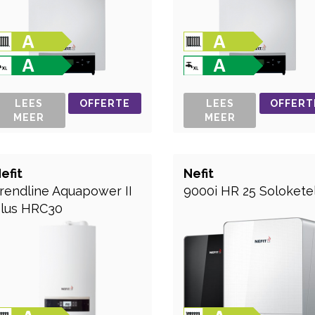
LEES
OFFERTE
LEES
OFFERT
MEER
MEER
efit
Nefit
rendline Aquapower II
9000i HR 25 Solokete
lus HRC30