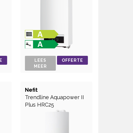
E
LEES
OFFERTE
MEER
Nefit
Trendline Aquapower II
Plus HRC25