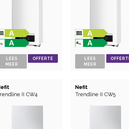
LEES
OFFERTE
LEES
OFFERT
MEER
MEER
efit
Nefit
rendline II CW4
Trendline II CW5