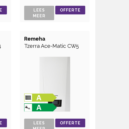
E
LEES
OFFERTE
MEER
Remeha
4
Tzerra Ace-Matic CW5
E
LEES
OFFERTE
MEER