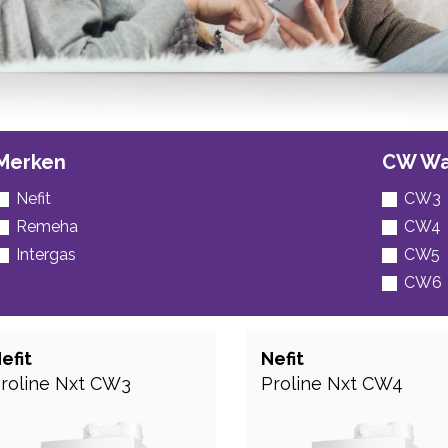
Merken
CW Wa
Nefit
CW3
Remeha
CW4
Intergas
CW5
CW6
efit
Nefit
roline Nxt CW3
Proline Nxt CW4