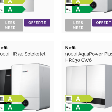
LEES
OFFERTE
LEES
OFFERT
MEER
MEER
efit
Nefit
000i HR 50 Soloketel
9000i AquaPower Plu
HRC30 CW6