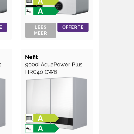
E
LEES
OFFERTE
MEER
Nefit
s
9000i AquaPower Plus
HRC40 CW6